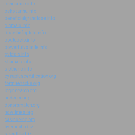
bangumiio.info
bekosunhu.info
beneficialgrandiose.info
blomaio.info
dosellinfoplete.info
podtubeio.info
powerfulvolatile.info
qvidsio.info
shumaio.info
slotherio.info
cysapluscertification.org
fortnitehacks.org
loginsearch.org
aodecor.org
donorsmatch.org
nowtimes.org
casinoeing.org
livemocha.biz
streetlife.biz