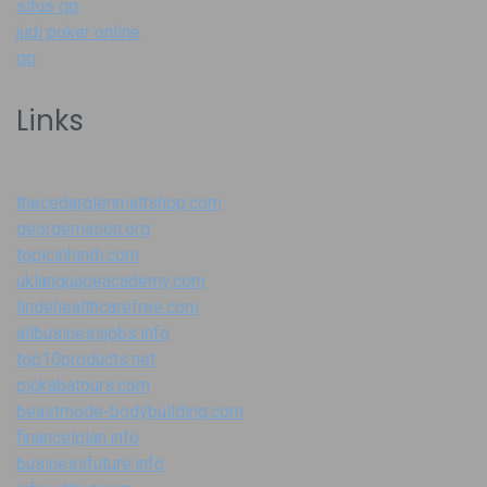
situs qq
judi poker online
qq
Links
thecedarglenmaltshop.com
georgemason.org
topicinhindi.com
uklanguageacademy.com
lindehealthcarefree.com
allbusinessjobs.info
top10products.net
pickabatours.com
beastmode-bodybuilding.com
financelplan.info
businessfuture.info