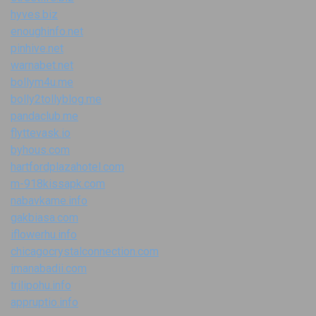
hyves.biz
enoughinfo.net
pinhive.net
warnabet.net
bollym4u.me
bolly2tollyblog.me
pandaclub.me
flyttevask.io
byhous.com
hartfordplazahotel.com
m-918kissapk.com
nabavkame.info
gakbiasa.com
iflowerhu.info
chicagocrystalconnection.com
imanabadii.com
trilipohu.info
appruptio.info