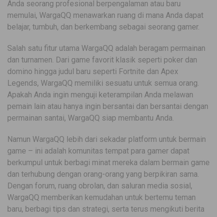
Anda seorang profesional berpengalaman atau baru
memulai, WargaQQ menawarkan ruang di mana Anda dapat
belajar, tumbuh, dan berkembang sebagai seorang gamer.
Salah satu fitur utama WargaQQ adalah beragam permainan
dan turnamen. Dari game favorit klasik seperti poker dan
domino hingga judul baru seperti Fortnite dan Apex
Legends, WargaQQ memiliki sesuatu untuk semua orang.
Apakah Anda ingin menguji keterampilan Anda melawan
pemain lain atau hanya ingin bersantai dan bersantai dengan
permainan santai, WargaQQ siap membantu Anda.
Namun WargaQQ lebih dari sekadar platform untuk bermain
game – ini adalah komunitas tempat para gamer dapat
berkumpul untuk berbagi minat mereka dalam bermain game
dan terhubung dengan orang-orang yang berpikiran sama.
Dengan forum, ruang obrolan, dan saluran media sosial,
WargaQQ memberikan kemudahan untuk bertemu teman
baru, berbagi tips dan strategi, serta terus mengikuti berita