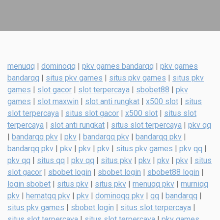
menuqq
|
dominoqq
|
pkv games bandarqq
|
pkv games
bandarqq
|
situs pkv games
|
situs pkv games
|
situs pkv
games
|
slot gacor
|
slot terpercaya
|
sbobet88
|
pkv
games
|
slot maxwin
|
slot anti rungkat
|
x500 slot
|
situs
slot terpercaya
|
situs slot gacor
|
x500 slot
|
situs slot
terpercaya
|
slot anti rungkat
|
situs slot terpercaya
|
pkv qq
|
bandarqq pkv
|
pkv
|
bandarqq pkv
|
bandarqq pkv
|
bandarqq pkv
|
pkv
|
pkv
|
pkv
|
situs pkv games
|
pkv qq
|
pkv qq
|
situs qq
|
pkv qq
|
situs pkv
|
pkv
|
pkv
|
pkv
|
situs
slot gacor
|
sbobet login
|
sbobet login
|
sbobet88 login
|
login sbobet
|
situs pkv
|
situs pkv
|
menuqq pkv
|
murniqq
pkv
|
hematqq pkv
|
pkv
|
dominoqq pkv
|
qq
|
bandarqq
|
situs pkv games
|
sbobet login
|
situs slot terpercaya
|
situs slot terpercaya
|
situs slot terpercaya
|
pkv games