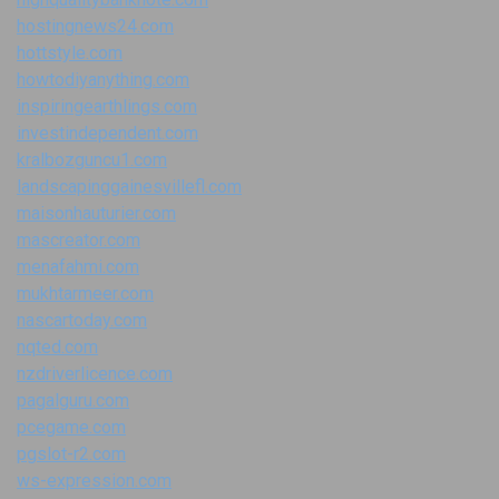
hostingnews24.com
hottstyle.com
howtodiyanything.com
inspiringearthlings.com
investindependent.com
kralbozguncu1.com
landscapinggainesvillefl.com
maisonhauturier.com
mascreator.com
menafahmi.com
mukhtarmeer.com
nascartoday.com
nqted.com
nzdriverlicence.com
pagalguru.com
pcegame.com
pgslot-r2.com
ws-expression.com