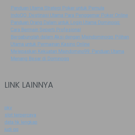
Panduan Utama Strategi Poker untuk Pemula
IndoQQ: Destinasi Utama Para Penggemar Poker Online
Panduan Orang Dalam untuk Login Utama Dominoqq:
Cara Bermain Seperti Profesional
Bergabunglah dalam Aksi dengan Maindominoqq: Pilihan
Utama untuk Permainan Kasino Online
Melepaskan Kekuatan Maindomino99: Panduan Utama
Menang Besar di Dominoqq
LINK LAINNYA
pkv
slot terpercaya
data hk lengkap
judi qq