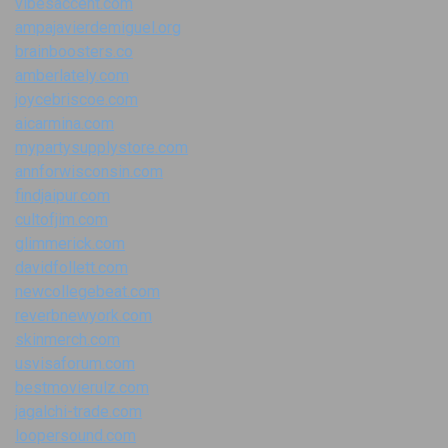
vibesaccent.com
ampajavierdemiguel.org
brainboosters.co
amberlately.com
joycebriscoe.com
aicarmina.com
mypartysupplystore.com
annforwisconsin.com
findjaipur.com
cultofjim.com
glimmerick.com
davidfollett.com
newcollegebeat.com
reverbnewyork.com
skinmerch.com
usvisaforum.com
bestmovierulz.com
jagalchi-trade.com
loopersound.com