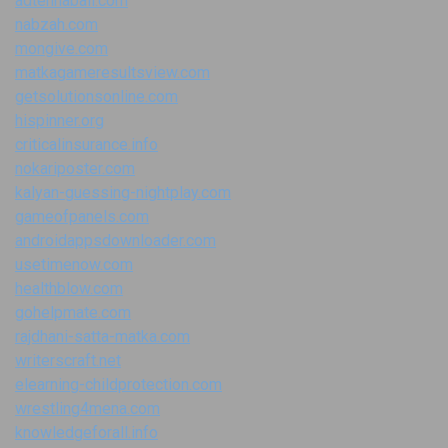
adtennaball.com
nabzah.com
mongive.com
matkagameresultsview.com
getsolutionsonline.com
hispinner.org
criticalinsurance.info
nokariposter.com
kalyan-guessing-nightplay.com
gameofpanels.com
androidappsdownloader.com
usetimenow.com
healthblow.com
gohelpmate.com
rajdhani-satta-matka.com
writerscraft.net
elearning-childprotection.com
wrestling4mena.com
knowledgeforall.info