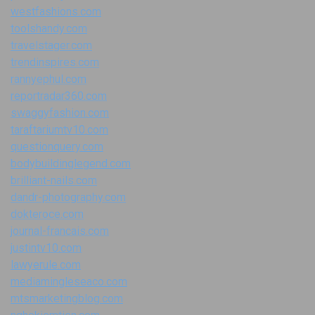
westfashions.com
toolshandy.com
travelstager.com
trendinspires.com
rannyephul.com
reportradar360.com
swaggyfashion.com
taraftariumtv10.com
questionquery.com
bodybuildinglegend.com
brilliant-nails.com
dandr-photography.com
dokteroce.com
journal-francais.com
justintv10.com
lawyerule.com
mediamingleseaco.com
mtsmarketingblog.com