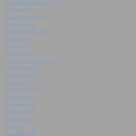
beneficialgrandiose.info
blomaio.info
dosellinfoplete.info
podtubeio.info
powerfulvolatile.info
qvidsio.info
shumaio.info
slotherio.info
cysapluscertification.org
fortnitehacks.org
loginsearch.org
aodecor.org
donorsmatch.org
nowtimes.org
casinoeing.org
livemocha.biz
streetlife.biz
hyves.biz
enoughinfo.net