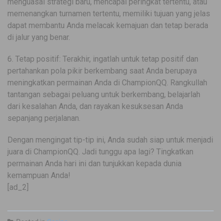
menguasai strategi baru, mencapai peringkat tertentu, atau
memenangkan turnamen tertentu, memiliki tujuan yang jelas
dapat membantu Anda melacak kemajuan dan tetap berada
di jalur yang benar.
6. Tetap positif: Terakhir, ingatlah untuk tetap positif dan
pertahankan pola pikir berkembang saat Anda berupaya
meningkatkan permainan Anda di ChampionQQ. Rangkullah
tantangan sebagai peluang untuk berkembang, belajarlah
dari kesalahan Anda, dan rayakan kesuksesan Anda
sepanjang perjalanan.
Dengan mengingat tip-tip ini, Anda sudah siap untuk menjadi
juara di ChampionQQ. Jadi tunggu apa lagi? Tingkatkan
permainan Anda hari ini dan tunjukkan kepada dunia
kemampuan Anda!
[ad_2]