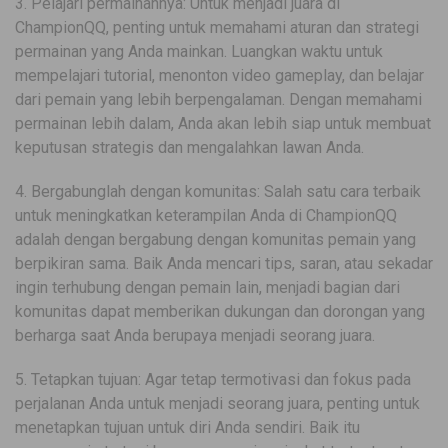
3. Pelajari permainannya: Untuk menjadi juara di
ChampionQQ, penting untuk memahami aturan dan strategi
permainan yang Anda mainkan. Luangkan waktu untuk
mempelajari tutorial, menonton video gameplay, dan belajar
dari pemain yang lebih berpengalaman. Dengan memahami
permainan lebih dalam, Anda akan lebih siap untuk membuat
keputusan strategis dan mengalahkan lawan Anda.
4. Bergabunglah dengan komunitas: Salah satu cara terbaik
untuk meningkatkan keterampilan Anda di ChampionQQ
adalah dengan bergabung dengan komunitas pemain yang
berpikiran sama. Baik Anda mencari tips, saran, atau sekadar
ingin terhubung dengan pemain lain, menjadi bagian dari
komunitas dapat memberikan dukungan dan dorongan yang
berharga saat Anda berupaya menjadi seorang juara.
5. Tetapkan tujuan: Agar tetap termotivasi dan fokus pada
perjalanan Anda untuk menjadi seorang juara, penting untuk
menetapkan tujuan untuk diri Anda sendiri. Baik itu