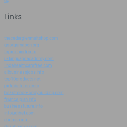
qq
Links
thecedarglenmaltshop.com
georgemason.org
topicinhindi.com
uklanguageacademy.com
lindehealthcarefree.com
allbusinessjobs.info
top10products.net
pickabatours.com
beastmode-bodybuilding.com
financelplan.info
businessfuture.info
infojudibet.com
cbdmap.info
deanbeanxn.com