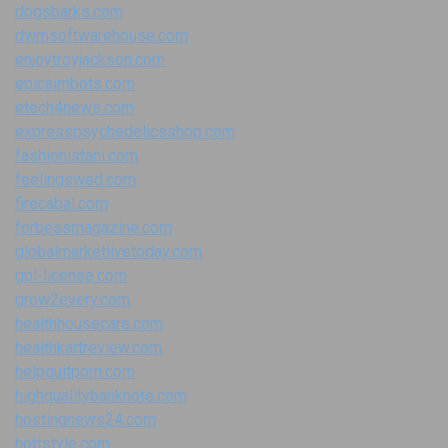
dogsbarks.com
dwmsoftwarehouse.com
enjoytroyjackson.com
epicaimbots.com
etech4news.com
expresspsychedelicsshop.com
fashionistani.com
feelingswed.com
firecabal.com
forbessmagazine.com
globalmarketlivetoday.com
gpl-license.com
grow2every.com
healthhousecare.com
healthkartreview.com
helpquitporn.com
highqualitybanknote.com
hostingnews24.com
hottstyle.com