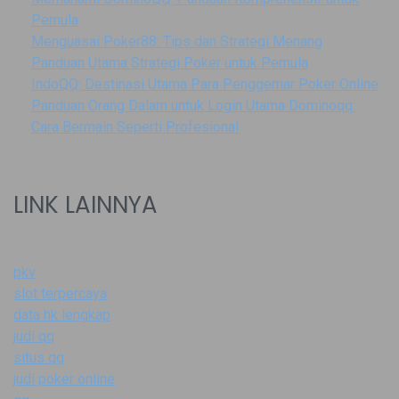
Pemula
Menguasai Poker88: Tips dan Strategi Menang
Panduan Utama Strategi Poker untuk Pemula
IndoQQ: Destinasi Utama Para Penggemar Poker Online
Panduan Orang Dalam untuk Login Utama Dominoqq:
Cara Bermain Seperti Profesional
LINK LAINNYA
pkv
slot terpercaya
data hk lengkap
judi qq
situs qq
judi poker online