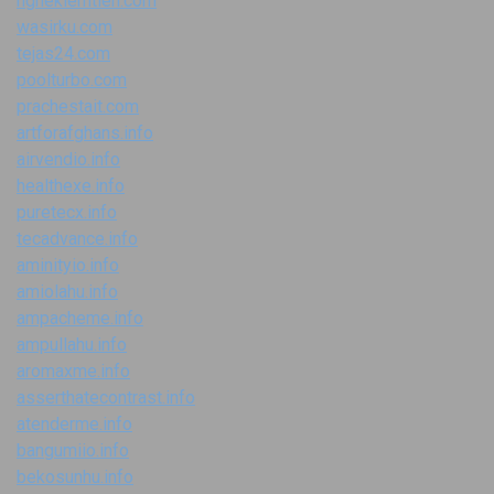
nghekiemtien.com
wasirku.com
tejas24.com
poolturbo.com
prachestait.com
artforafghans.info
airvendio.info
healthexe.info
puretecx.info
tecadvance.info
aminityio.info
amiolahu.info
ampacheme.info
ampullahu.info
aromaxme.info
asserthatecontrast.info
atenderme.info
bangumiio.info
bekosunhu.info