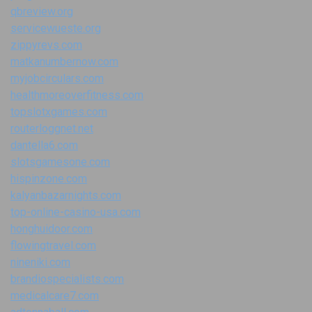
qbreview.org
servicewueste.org
zippyrevs.com
matkanumbernow.com
myjobcirculars.com
healthmoreoverfitness.com
topslotxgames.com
routerloggnet.net
dantella6.com
slotsgamesone.com
hispinzone.com
kalyanbazarnights.com
top-online-casino-usa.com
honghuidoor.com
flowingtravel.com
nineniki.com
brandiospecialists.com
medicalcare7.com