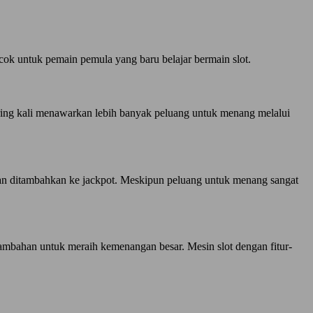
ocok untuk pemain pemula yang baru belajar bermain slot.
sering kali menawarkan lebih banyak peluang untuk menang melalui
akan ditambahkan ke jackpot. Meskipun peluang untuk menang sangat
ambahan untuk meraih kemenangan besar. Mesin slot dengan fitur-