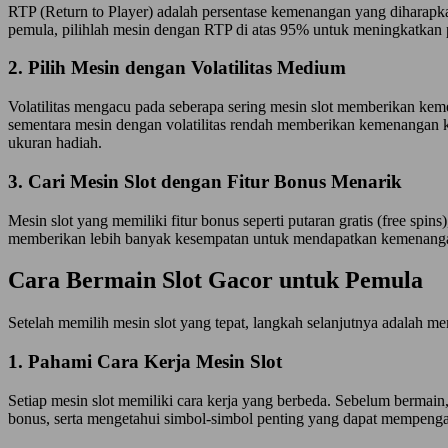
RTP (Return to Player) adalah persentase kemenangan yang diharapka
pemula, pilihlah mesin dengan RTP di atas 95% untuk meningkatkan
2. Pilih Mesin dengan Volatilitas Medium
Volatilitas mengacu pada seberapa sering mesin slot memberikan keme
sementara mesin dengan volatilitas rendah memberikan kemenangan k
ukuran hadiah.
3. Cari Mesin Slot dengan Fitur Bonus Menarik
Mesin slot yang memiliki fitur bonus seperti putaran gratis (free spi
memberikan lebih banyak kesempatan untuk mendapatkan kemenanga
Cara Bermain Slot Gacor untuk Pemula
Setelah memilih mesin slot yang tepat, langkah selanjutnya adalah m
1. Pahami Cara Kerja Mesin Slot
Setiap mesin slot memiliki cara kerja yang berbeda. Sebelum bermain
bonus, serta mengetahui simbol-simbol penting yang dapat mempenga