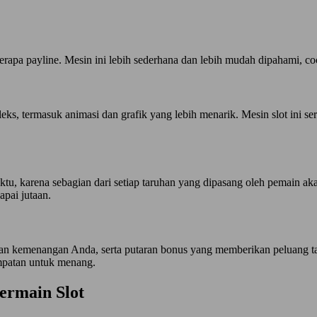
eberapa payline. Mesin ini lebih sederhana dan lebih mudah dipahami, c
leks, termasuk animasi dan grafik yang lebih menarik. Mesin slot ini 
ktu, karena sebagian dari setiap taruhan yang dipasang oleh pemain 
apai jutaan.
akan kemenangan Anda, serta putaran bonus yang memberikan peluang t
empatan untuk menang.
ermain Slot