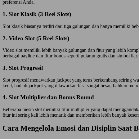
preferensi Anda.
1. Slot Klasik (3 Reel Slots)
Slot klasik biasanya terdiri dari tiga gulungan dan hanya memiliki b
2. Video Slot (5 Reel Slots)
Video slot memiliki lebih banyak gulungan dan fitur yang lebih komp
berbagai payline dan fitur bonus seperti putaran gratis dan simbol liar.
3. Slot Progresif
Slot progresif menawarkan jackpot yang terus berkembang seiring wa
kecil, hadiah jackpot yang ditawarkan bisa sangat besar, bahkan menc
4. Slot Multiplier dan Bonus Round
Beberapa mesin slot memiliki fitur multiplier yang dapat menggand
fitur ini sering kali lebih menarik dan memberikan lebih banyak kes
Cara Mengelola Emosi dan Disiplin Saat B