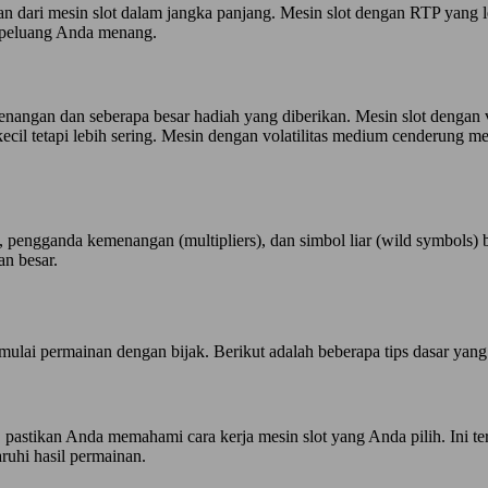
n dari mesin slot dalam jangka panjang. Mesin slot dengan RTP yang 
 peluang Anda menang.
nangan dan seberapa besar hadiah yang diberikan. Mesin slot dengan vo
ecil tetapi lebih sering. Mesin dengan volatilitas medium cenderung
ns), pengganda kemenangan (multipliers), dan simbol liar (wild symbols
n besar.
emulai permainan dengan bijak. Berikut adalah beberapa tips dasar yang
, pastikan Anda memahami cara kerja mesin slot yang Anda pilih. Ini t
ruhi hasil permainan.