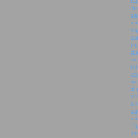
inf
cbd
de
mat
pop
wor
im
che
pa
fly
pri
hou
cha
bes
lus
gen
bob
11p
mi