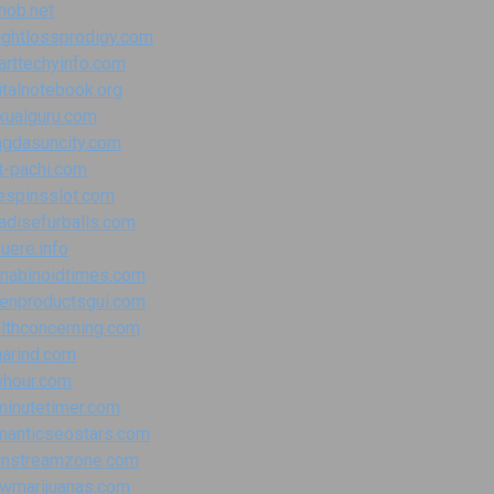
hob.net
ghtlossprodigy.com
rttechyinfo.com
italnotebook.org
ualguru.com
gdasuncity.com
t-pachi.com
espinsslot.com
adisefurballs.com
uere.info
nabinoidtimes.com
enproductsgui.com
lthconcerning.com
garind.com
whour.com
inutetimer.com
anticseostars.com
instreamzone.com
wmarijuanas.com