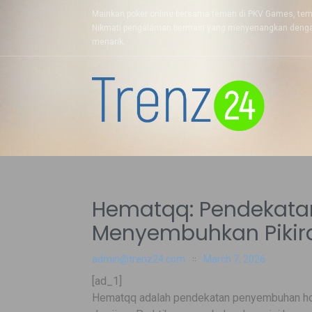
Skip
Mainkan poker online bersama teman di PKV Games, temp
to
Nikmati pengalaman bermain yang menyenangkan dengan
content
menarik.
Hematqq: Pendekatan 
Menyembuhkan Pikira
admin@trenz24.com
March 7, 2026
[ad_1]
Hematqq adalah pendekatan penyembuhan holi