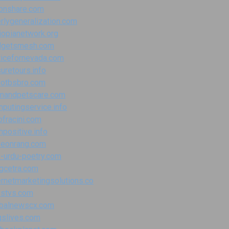
bnshare.com
rlygeneralization.com
iopianetwork.org
dgetsmesh.com
ticefornevada.com
suretours.info
lotbsbro.com
mandpetscare.com
putingservice.info
ofracini.com
hpositive.info
seonrang.com
-urdu-poetry.com
gcetra.com
ernetmarketingsolutions.co
ystvs.com
obalnewscx.com
slives.com