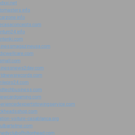
dxxi.net
omasters.info
arzone.info
becasaconcepts.com
ntum24.info
ntenki.com
sinessmagazineusa.com
icwellcare.com
small.com
sinessnews2day.com
rldnewsrecords.com
rilepro24.com
idtechbusiness.com
viewcardgaming.com
eriencedexpertstowingservice.com
ackheadsshop.com
ation-voiture-casablanca.org
ulbartelme.com
edyclubofhiltonhead.com