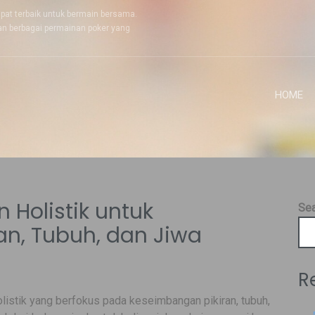
at terbaik untuk bermain bersama.
 berbagai permainan poker yang
HOME
Holistik untuk
Sea
n, Tubuh, dan Jiwa
R
stik yang berfokus pada keseimbangan pikiran, tubuh,