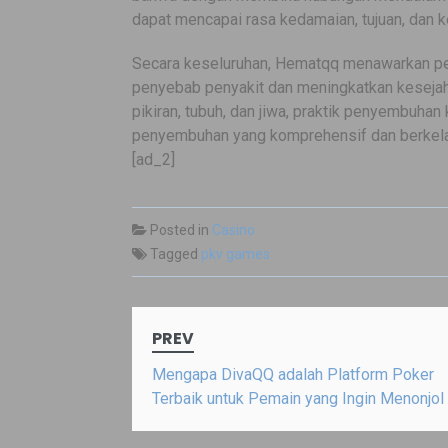
dapat mencapai rasa kedamaian, tujuan, dan k
Secara keseluruhan, Hematqq menawarkan pe
penyebab penyakit dan meningkatkan kesejah
pikiran, tubuh, dan jiwa, praktik penyembuh
penyembuhan yang komprehensif dan berkela
[ad_2]
Posted in
Casino
Tagged
pkv games
Post
PREV
navigation
Mengapa DivaQQ adalah Platform Poker
Terbaik untuk Pemain yang Ingin Menonjol