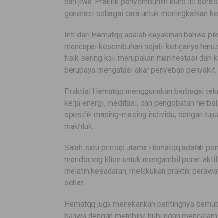
dan jiwa. Praktik penyembuhan kuno ini berasa
generasi sebagai cara untuk meningkatkan ke
Inti dari Hematqq adalah keyakinan bahwa piki
mencapai kesembuhan sejati, ketiganya haru
fisik sering kali merupakan manifestasi dari 
berupaya mengatasi akar penyebab penyakit,
Praktisi Hematqq menggunakan berbagai tekn
kerja energi, meditasi, dan pengobatan herbal
spesifik masing-masing individu, dengan tu
makhluk.
Salah satu prinsip utama Hematqq adalah pent
mendorong klien untuk mengambil peran akti
melatih kesadaran, melakukan praktik perawat
sehat.
Hematqq juga menekankan pentingnya berhubun
bahwa dengan membina hubungan mendalam de