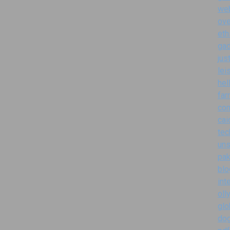
we
ove
eth
ga
jus
lei
hel
far
com
cai
tec
un
pak
blo
int
oll
gl
dog