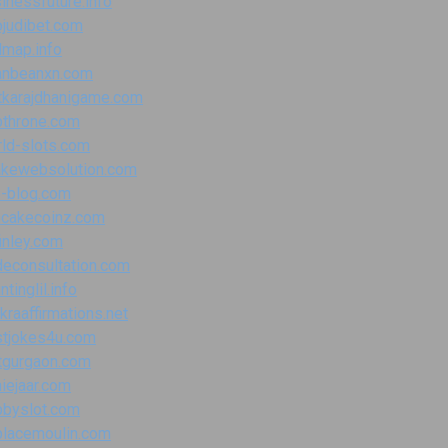
inessfuture.info
ojudibet.com
map.info
anbeanxn.com
karajdhanigame.com
throne.com
ld-slots.com
akewebsolution.com
-blog.com
ncakecoinz.com
finley.com
deconsultation.com
ntinglil.info
kraaffirmations.net
tjokes4u.com
tgurgaon.com
iejaar.com
byslot.com
lacemoulin.com