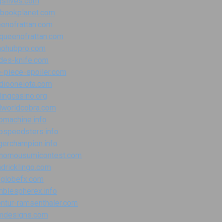
slives.com
bookplanet.com
enofrattan.com
queenofrattan.com
nohubpro.com
des-knife.com
-piece-spoiler.com
diooneiota.com
dingcasino.org
lworldcobra.com
omachine.info
ospeedsters.info
erchampion.info
nomousumicontest.com
dricklingo.com
globefx.com
blespherex.info
ntur-ramsenthaler.com
mdesigns.com