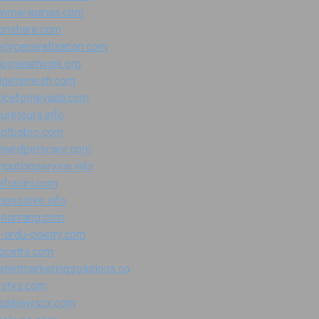
wmarijuanas.com
bnshare.com
rlygeneralization.com
iopianetwork.org
dgetsmesh.com
ticefornevada.com
suretours.info
lotbsbro.com
mandpetscare.com
putingservice.info
ofracini.com
hpositive.info
seonrang.com
-urdu-poetry.com
gcetra.com
ernetmarketingsolutions.co
ystvs.com
obalnewscx.com