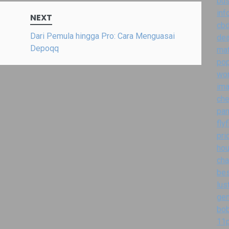
bus
inf
NEXT
cbd
Dari Pemula hingga Pro: Cara Menguasai
de
Depoqq
mat
pop
wor
im
che
pa
fly
pri
hou
cha
bes
lus
gen
bob
11p