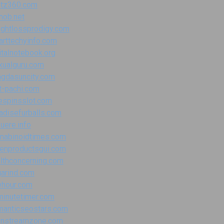
ntz360.com
hob.net
ghtlossprodigy.com
rttechyinfo.com
italnotebook.org
ualguru.com
gdasuncity.com
t-pachi.com
espinsslot.com
adisefurballs.com
uere.info
nabinoidtimes.com
enproductsgui.com
lthconcerning.com
garind.com
whour.com
inutetimer.com
anticseostars.com
instreamzone.com