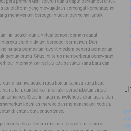
t para pemain dari seluruh dunia dapat berkumpul untuk
ah satu platform yang mewujudkan semangat komunitas ini
 yang menawarkan berbagai macam permainan untuk
an—ini adalah dunia virtual tempat pemain dapat
ri mereka sendiri dalam berbagai permainan. Dari
mino hingga permainan favorit modern seperti permainan
uk semua orang. Situs ini terus memperbarui penawaran
terhibur, memastikan selalu ada sesuatu yang baru dan
game lainnya adalah rasa komunitasnya yang kuat.
L
sama lain, dan bahkan menjalin persahabatan virtual
n turnamen. Situs ini juga menyelenggarakan acara dan
 memamerkan keahlian mereka dan memenangkan hadiah,
tan di antara para anggotanya.
pk
slo
ga menghadirkan forum dinamis tempat para pemain
dat
 trik, dan terhubung dengan anggota komunitas lainnya.