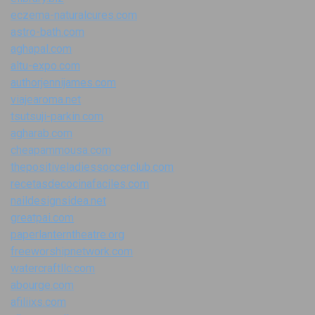
eczema-naturalcures.com
astro-bath.com
aghapal.com
altu-expo.com
authorjennijames.com
viajearoma.net
tsutsuji-parkin.com
agharab.com
cheapammousa.com
thepositiveladiessoccerclub.com
recetasdecocinafaciles.com
naildesignsidea.net
greatpai.com
paperlanterntheatre.org
freeworshipnetwork.com
watercraftllc.com
abourge.com
afiliixs.com