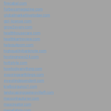
firecabal.com
forbessmagazine.com
globalmarketlivetoday.com
gpl-license.com
grow2every.com
healthhousecare.com
healthkartreview.com
helpquitporn.com
highqualitybanknote.com
hostingnews24.com
hottstyle.com
howtodiyanything.com
inspiringearthlings.com
investindependent.com
kralbozguncu1.com
landscapinggainesvillefl.com
maisonhauturier.com
mascreator.com
menafahmi.com