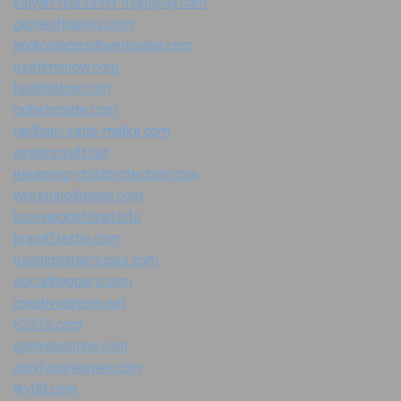
kalyan-guessing-nightplay.com
gameofpanels.com
androidappsdownloader.com
usetimenow.com
healthblow.com
gohelpmate.com
rajdhani-satta-matka.com
writerscraft.net
elearning-childprotection.com
wrestling4mena.com
knowledgeforall.info
brand2lastio.com
usadigitalservices.com
socialhoppers.com
creativedream.net
n2315.com
getwebonline.com
onlyfansheaven.com
lky08.com