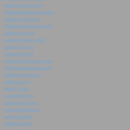
questionquery.com
bodybuildinglegend.com
brilliant-nails.com
dandr-photography.com
dokteroce.com
journal-francais.com
justintv10.com
lawyerule.com
mediamingleseaco.com
mtsmarketingblog.com
nghekiemtien.com
wasirku.com
tejas24.com
poolturbo.com
prachestait.com
artforafghans.info
airvendio.info
healthexe.info