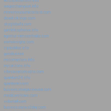
autospeedsters.info
wagerchampion.info
monomousumicontest.com
deadricklingo.com
skyglobefx.com
gamblespherex.info
agentur-ramsenthaler.com
eomdesigns.com
triptrekker.info
gendxxi.net
motomasters.info
mycarzone.info
vibecasaconcepts.com
quantum24.info
quantenki.com
businessmagazineusa.com
medicwellcare.com
vidsmall.com
businessnews2day.com