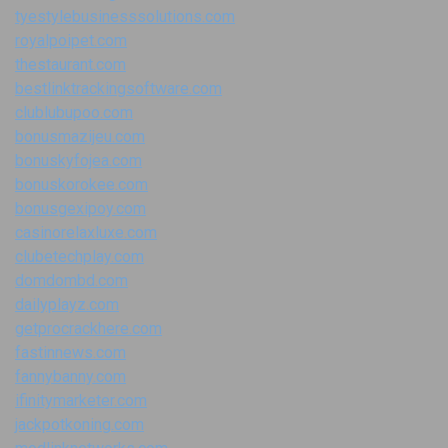
tyestylebusinesssolutions.com
royalpoipet.com
thestaurant.com
bestlinktrackingsoftware.com
clublubupoo.com
bonusmazijeu.com
bonuskyfojea.com
bonuskorokee.com
bonusgexipoy.com
casinorelaxluxe.com
clubetechplay.com
domdombd.com
dailyplayz.com
getprocrackhere.com
fastinnews.com
fannybanny.com
ifinitymarketer.com
jackpotkoning.com