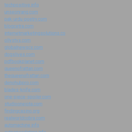
techpositive.info
unseonrang.com
pak-urdu-poetry.com
blogcetra.com
internetmarketingsolutions.co
ollystvs.com
globalnewscx.com
dogslives.com
pdfbookplanet.com
queenofrattan.com
thequeenofrattan.com
denohubpro.com
blades-knife.com
one-piece-spoiler.com
studiooneiota.com
findingcasino.org
realworldcobra.com
automachine.info