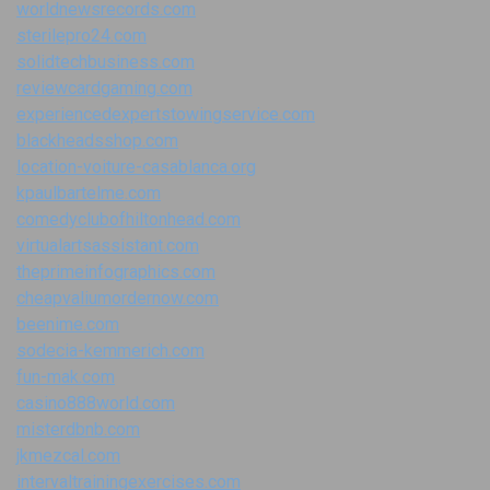
worldnewsrecords.com
sterilepro24.com
solidtechbusiness.com
reviewcardgaming.com
experiencedexpertstowingservice.com
blackheadsshop.com
location-voiture-casablanca.org
kpaulbartelme.com
comedyclubofhiltonhead.com
virtualartsassistant.com
theprimeinfographics.com
cheapvaliumordernow.com
beenime.com
sodecia-kemmerich.com
fun-mak.com
casino888world.com
misterdbnb.com
jkmezcal.com
intervaltrainingexercises.com