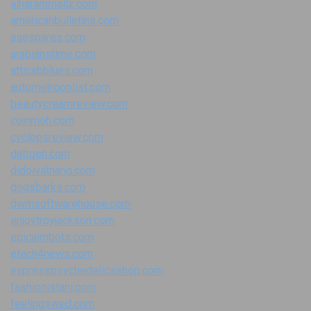
alharammallz.com
americanbulletins.com
asespares.com
arabianstime.com
atticabblues.com
autometropolist.com
beautycreamreview.com
coinmoh.com
cyclopsreview.com
dattgen.com
didoivatnang.com
dogsbarks.com
dwmsoftwarehouse.com
enjoytroyjackson.com
epicaimbots.com
etech4news.com
expresspsychedelicsshop.com
fashionistani.com
feelingswed.com