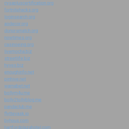
cysapluscertification.org
fortnitehacks.org
loginsearch.org
aodecor.org
donorsmatch.org
nowtimes.org
casinoeing.org
livemocha.biz
streetlife.biz
hyves.biz
enoughinfo.net
pinhive.net
warnabet.net
bollym4u.me
bolly2tollyblog.me
pandaclub.me
flyttevask.io
byhous.com
hartfordplazahotel.com