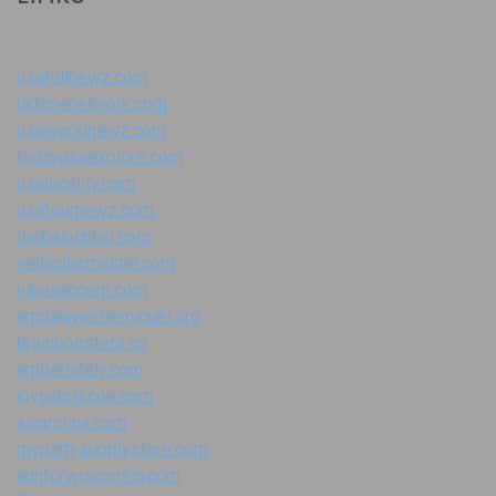
usafullnewz.com
uktimenetwork.com
usaworldnewz.com
todayusaexplore.com
usalocality.com
usafournewz.com
thebalochhal.com
vehicularmaster.com
vibesaccent.com
ampajavierdemiguel.org
brainboosters.co
amberlately.com
joycebriscoe.com
aicarmina.com
mypartysupplystore.com
annforwisconsin.com