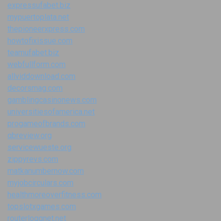
expressufabet.biz
mypuertoplata.net
thepioneerxpress.com
howtofixissue.com
teamufabet.biz
webfullform.com
allviddownload.com
decorsmag.com
gamblingcasinonews.com
universitiesofamerica.net
progameofbrands.com
qbreview.org
servicewueste.org
zippyrevs.com
matkanumbernow.com
myjobcirculars.com
healthmoreoverfitness.com
topslotxgames.com
routerloggnet.net