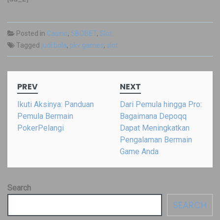
Posted in
Casino
,
SBOBET
,
Slot
Tagged
judi bola
,
pkv games
,
slot
Post
PREV
NEXT
navigation
Ikuti Aksinya: Panduan
Dari Pemula hingga Pro:
Pemula Bermain
Bagaimana Depoqq
PokerPelangi
Dapat Meningkatkan
Pengalaman Bermain
Game Anda
Search
SEARCH