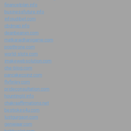
financelplan.info
businessfuture.info
infojudibet.com
cbdmap.info
deanbeanxn.com
matkarajdhanigame.com
popthrone.com
world-slots.com
imakewebsolution.com
che-blog.com
pancakecoinz.com
flyfinley.com
prideconsultation.com
hountinglil.info
chakraaffirmations.net
bestjokes4u.com
lustgurgaon.com
geniejaar.com