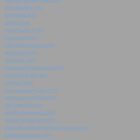
agentur-ramsenthaler.com
eomdesigns.com
triptrekker.info
gendxxi.net
motomasters.info
mycarzone.info
vibecasaconcepts.com
quantum24.info
quantenki.com
businessmagazineusa.com
medicwellcare.com
vidsmall.com
businessnews2day.com
worldnewsrecords.com
sterilepro24.com
solidtechbusiness.com
reviewcardgaming.com
experiencedexpertstowingservice.com
blackheadsshop.com