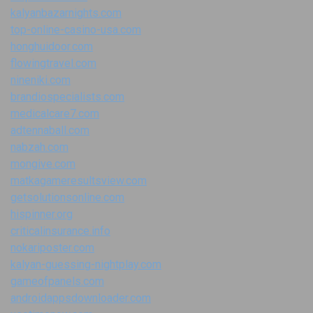
kalyanbazarnights.com
top-online-casino-usa.com
honghuidoor.com
flowingtravel.com
nineniki.com
brandiospecialists.com
medicalcare7.com
adtennaball.com
nabzah.com
mongive.com
matkagameresultsview.com
getsolutionsonline.com
hispinner.org
criticalinsurance.info
nokariposter.com
kalyan-guessing-nightplay.com
gameofpanels.com
androidappsdownloader.com