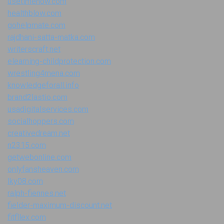
usetimenow.com
healthblow.com
gohelpmate.com
rajdhani-satta-matka.com
writerscraft.net
elearning-childprotection.com
wrestling4mena.com
knowledgeforall.info
brand2lastio.com
usadigitalservices.com
socialhoppers.com
creativedream.net
n2315.com
getwebonline.com
onlyfansheaven.com
lky08.com
ralph-fiennes.net
fielder-maximum-discount.net
fitfllex.com