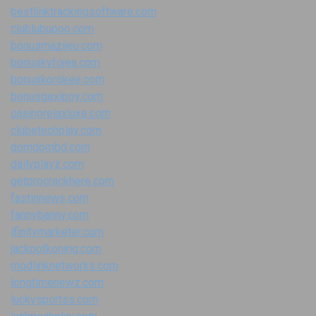
bestlinktrackingsoftware.com
clublubupoo.com
bonusmazijeu.com
bonuskyfojea.com
bonuskorokee.com
bonusgexipoy.com
casinorelaxluxe.com
clubetechplay.com
domdombd.com
dailyplayz.com
getprocrackhere.com
fastinnews.com
fannybanny.com
ifinitymarketer.com
jackpotkoning.com
modlinknetworks.com
longtimenewz.com
luckysportss.com