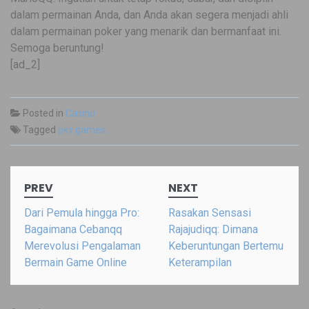
dalam permainan Anda, dan Anda akan segera menjadi ahli
dalam permainan poker yang menarik dan bermanfaat ini.
Semoga beruntung!
[ad_2]
Posted in
Casino
Tagged
pkv games
Post
PREV
NEXT
navigation
Dari Pemula hingga Pro:
Rasakan Sensasi
Bagaimana Cebanqq
Rajajudiqq: Dimana
Merevolusi Pengalaman
Keberuntungan Bertemu
Bermain Game Online
Keterampilan