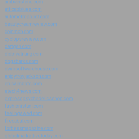
arabianstime.com
atticabblues.com
autometropolist.com
beautycreamreview.com
coinmoh.com
cyclopsreview.com
dattgen.com
didoivatnang.com
dogsbarks.com
dwmsoftwarehouse.com
enjoytroyjackson.com
epicaimbots.com
etech4news.com
expresspsychedelicsshop.com
fashionistani.com
feelingswed.com
firecabal.com
forbessmagazine.com
globalmarketlivetoday.com