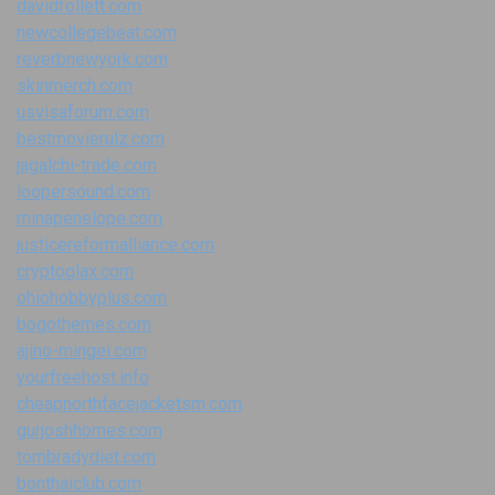
davidfollett.com
newcollegebeat.com
reverbnewyork.com
skinmerch.com
usvisaforum.com
bestmovierulz.com
jagalchi-trade.com
loopersound.com
minapenelope.com
justicereformalliance.com
cryptoglax.com
ohiohobbyplus.com
bogothemes.com
ajino-mingei.com
yourfreehost.info
cheapnorthfacejacketsm.com
gurjoshhomes.com
tombradydiet.com
bonthaiclub.com