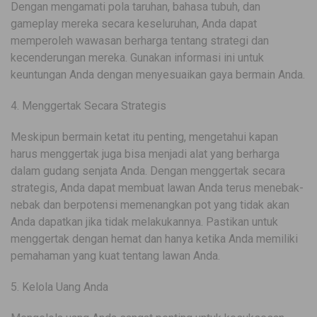
Dengan mengamati pola taruhan, bahasa tubuh, dan
gameplay mereka secara keseluruhan, Anda dapat
memperoleh wawasan berharga tentang strategi dan
kecenderungan mereka. Gunakan informasi ini untuk
keuntungan Anda dengan menyesuaikan gaya bermain Anda.
4. Menggertak Secara Strategis
Meskipun bermain ketat itu penting, mengetahui kapan
harus menggertak juga bisa menjadi alat yang berharga
dalam gudang senjata Anda. Dengan menggertak secara
strategis, Anda dapat membuat lawan Anda terus menebak-
nebak dan berpotensi memenangkan pot yang tidak akan
Anda dapatkan jika tidak melakukannya. Pastikan untuk
menggertak dengan hemat dan hanya ketika Anda memiliki
pemahaman yang kuat tentang lawan Anda.
5. Kelola Uang Anda