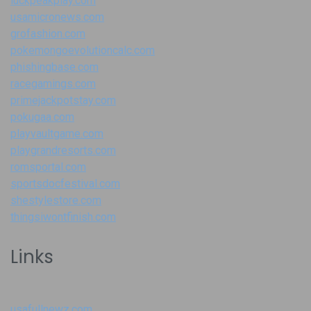
luckpeakplay.com
usamicronews.com
grofashion.com
pokemongoevolutioncalc.com
phishingbase.com
racegamings.com
primejackpotstay.com
pokugaa.com
playvaultgame.com
playgrandresorts.com
romsportal.com
sportsdocfestival.com
shestylestore.com
thingsiwontfinish.com
Links
usafullnewz.com