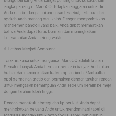
Mengelola uang Anda sangat penting untuk kesuksesan
jangka panjang di MarioQQ. Tetapkan anggaran untuk diri
Anda sendiri dan patuhi anggaran tersebut, terlepas dari
apakah Anda menang atau kalah. Dengan mempraktikkan
manajemen bankroll yang baik, Anda dapat memastikan
bahwa Anda dapat terus bermain dan meningkatkan
keterampilan Anda seiring waktu.
6. Latihan Menjadi Sempurna
Terakhir, kunci untuk menguasai MarioQQ adalah latihan.
Semakin banyak Anda bermain, semakin banyak Anda akan
belajar dan meningkatkan keterampilan Anda. Manfaatkan
opsi permainan gratis dan permainan dengan taruhan rendah
untuk mengasah kemampuan Anda sebelum beralih ke meja
dengan taruhan lebih tinggi.
Dengan mengikuti strategi dan tip berikut, Anda dapat
meningkatkan peluang Anda untuk mendominasi tabel di
MarioQQ. Ingatlah untuk tetap fokus, sabar, dan disiplin