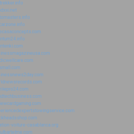
ptrekker.info
dxxi.net
omasters.info
arzone.info
becasaconcepts.com
ntum24.info
ntenki.com
sinessmagazineusa.com
icwellcare.com
small.com
sinessnews2day.com
rldnewsrecords.com
rilepro24.com
idtechbusiness.com
viewcardgaming.com
eriencedexpertstowingservice.com
ackheadsshop.com
ation-voiture-casablanca.org
ulbartelme.com