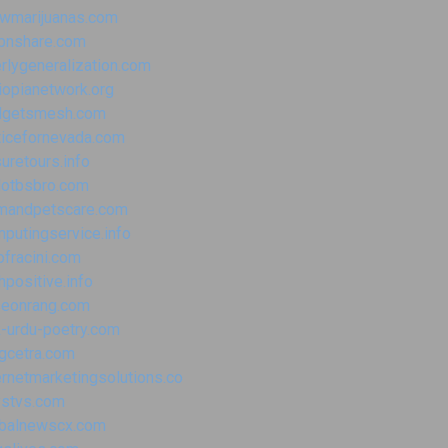
wmarijuanas.com
bnshare.com
rlygeneralization.com
iopianetwork.org
dgetsmesh.com
ticefornevada.com
suretours.info
lotbsbro.com
mandpetscare.com
putingservice.info
ofracini.com
hpositive.info
seonrang.com
-urdu-poetry.com
gcetra.com
ernetmarketingsolutions.co
ystvs.com
obalnewscx.com