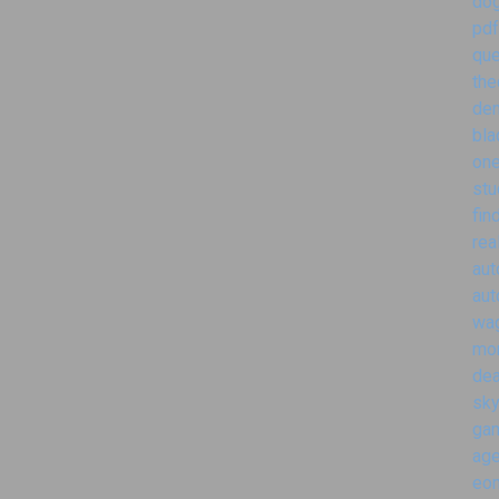
dog
pdf
que
the
de
bla
one
stu
fin
rea
aut
aut
wag
mo
dea
sky
gam
age
eo