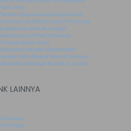
IndoQQ: Destinasi Utama Para Penggemar
Poker Online
Panduan Orang Dalam untuk Login Utama
Dominoqq: Cara Bermain Seperti Profesional
Bergabunglah dalam Aksi dengan
Maindominoqq: Pilihan Utama untuk
Permainan Kasino Online
Melepaskan Kekuatan Maindomino99:
Panduan Utama Menang Besar di Dominoqq
Menjelajahi Keuntungan Bermain di JurusQQ
INK LAINNYA
v
t terpercaya
a hk lengkap