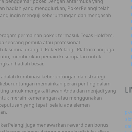
ra penggemar poker. Dengan antarmuka yang
n hadiah yang menggiurkan, PokerPelangi telah
 yang ingin menguji keberuntungan dan mengasah
beragam permainan poker, termasuk Texas Hold’em,
a seorang pemula atau profesional
uk semua orang di PokerPelangi. Platform ini juga
rutin, memberikan pemain kesempatan untuk
ngkan hadiah besar.
i adalah kombinasi keberuntungan dan strategi
n keberuntungan memainkan peran penting dalam
L
enting untuk mengakali lawan Anda dan menjadi yang
 untuk meraih kemenangan atau menggunakan
putusan yang tepat, selalu ada elemen
gan.
pk
slo
PokerPelangi juga menawarkan reward dan bonus
dat
i bonus selamat datang hingga hadiah loyalitas,