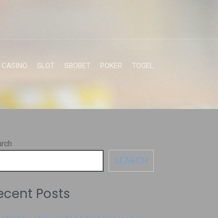
CASINO
SLOT
SBOBET
POKER
TOGEL
rch
SEARCH
ecent Posts