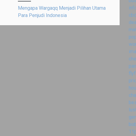
bus
inf
Mengapa Wargaqq Menjadi Pilihan Utama
cbd
Para Penjudi Indonesia
de
mat
pop
wor
im
che
pa
fly
pri
hou
cha
bes
lus
gen
bob
11p