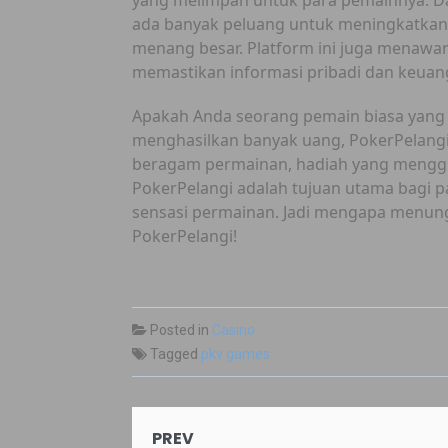
ada banyak peluang untuk meningkatkan
menang besar. Platform ini juga menawa
memastikan informasi pribadi dan keuang
Apakah Anda seorang pemain biasa yang m
menghasilkan banyak uang, PokerPelangi
beragam permainan, hadiah yang mengg
PokerPelangi adalah tujuan utama bagi 
sensasi permainan. Jadi mengapa menungg
PokerPelangi!
Posted in
Casino
Tagged
pkv games
Post
PREV