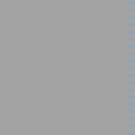
mi
mo
wei
sma
dig
max
bon
slo
fre
par
ave
can
gre
hea
roj
fe
18m
sem
ma