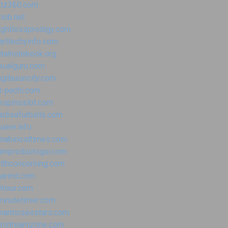
ntz360.com
hob.net
ghtlossprodigy.com
rttechyinfo.com
italnotebook.org
ualguru.com
gdasuncity.com
t-pachi.com
espinsslot.com
adisefurballs.com
uere.info
nabinoidtimes.com
enproductsgui.com
lthconcerning.com
garind.com
whour.com
inutetimer.com
anticseostars.com
instreamzone.com