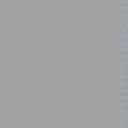
gro
we
ove
eth
ga
jus
lei
hel
far
com
cai
tec
un
pak
blo
int
oll
gl