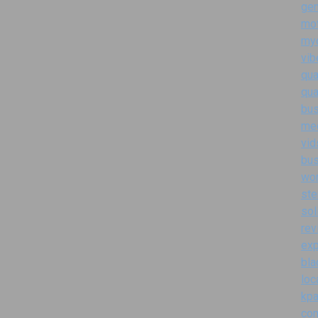
gen
mot
myc
vi
qua
qua
bu
med
vid
bu
wo
ste
sol
re
exp
bl
loc
kpa
com