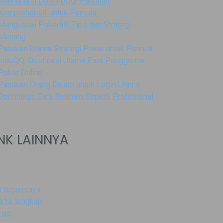
Memahami DominoQQ: Panduan
Komprehensif untuk Pemula
Menguasai Poker88: Tips dan Strategi
Menang
Panduan Utama Strategi Poker untuk Pemula
IndoQQ: Destinasi Utama Para Penggemar
Poker Online
Panduan Orang Dalam untuk Login Utama
Dominoqq: Cara Bermain Seperti Profesional
INK LAINNYA
v
t terpercaya
a hk lengkap
i qq