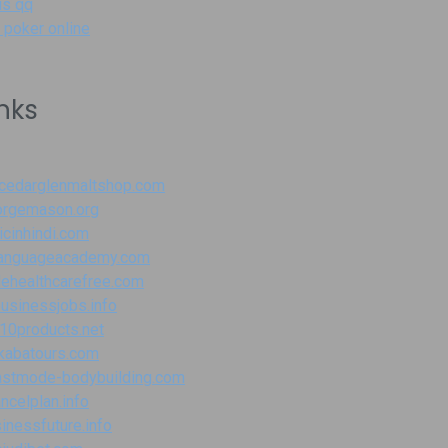
us qq
i poker online
inks
cedarglenmaltshop.com
orgemason.org
icinhindi.com
languageacademy.com
dehealthcarefree.com
businessjobs.info
10products.net
kabatours.com
astmode-bodybuilding.com
ancelplan.info
inessfuture.info