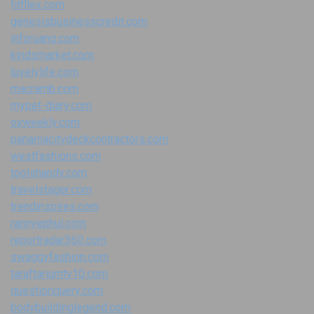
fitfllex.com
genesisbusinesscredit.com
inforuang.com
kindsmarket.com
luvelylife.com
macramb.com
mypet-diary.com
oxweekly.com
panamacitydeckcontractors.com
westfashions.com
toolshandy.com
travelstager.com
trendinspires.com
rannyephul.com
reportradar360.com
swaggyfashion.com
taraftariumtv10.com
questionquery.com
bodybuildinglegend.com