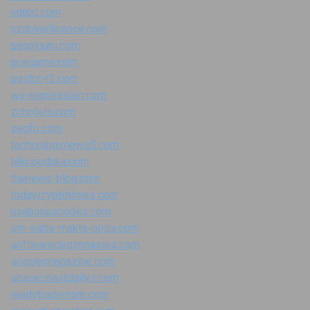
nqted.com
nzdriverlicence.com
pagalguru.com
pcegame.com
pgslot-r2.com
ws-expression.com
zchotels.com
zepfo.com
technologynews5.com
teknoeduka.com
thenews-blog.com
todaycryptotimes.com
usabonuscodes.com
sm-satta-makta-gods.com
softwaredegimnasios.com
soopermagazine.com
spacecoastdailys.com
readytrademark.com