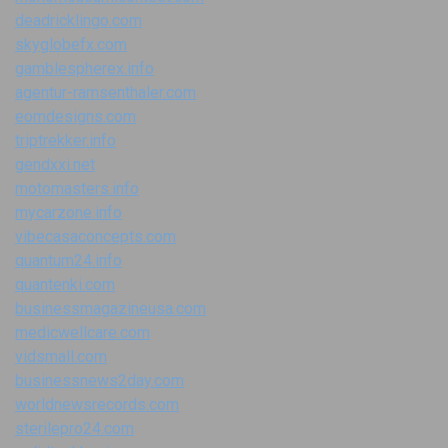
deadricklingo.com
skyglobefx.com
gamblespherex.info
agentur-ramsenthaler.com
eomdesigns.com
triptrekker.info
gendxxi.net
motomasters.info
mycarzone.info
vibecasaconcepts.com
quantum24.info
quantenki.com
businessmagazineusa.com
medicwellcare.com
vidsmall.com
businessnews2day.com
worldnewsrecords.com
sterilepro24.com