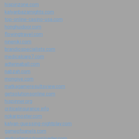
hispinzone.com
kalyanbazarnights.com
top-online-casino-usa.com
honghuidoor.com
flowingtravel.com
nineniki.com
brandiospecialists.com
medicalcare7.com
adtennaball.com
nabzah.com
mongive.com
matkagameresultsview.com
getsolutionsonline.com
hispinner.org
criticalinsurance.info
nokariposter.com
kalyan-guessing-nightplay.com
gameofpanels.com
androidappsdownloader.com