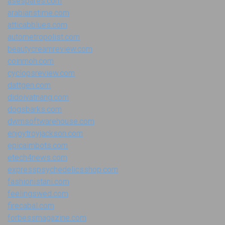
asespares.com
arabianstime.com
atticabblues.com
autometropolist.com
beautycreamreview.com
coinmoh.com
cyclopsreview.com
dattgen.com
didoivatnang.com
dogsbarks.com
dwmsoftwarehouse.com
enjoytroyjackson.com
epicaimbots.com
etech4news.com
expresspsychedelicsshop.com
fashionistani.com
feelingswed.com
firecabal.com
forbessmagazine.com