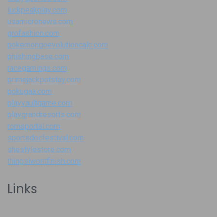
luckpeakplay.com
usamicronews.com
grofashion.com
pokemongoevolutioncalc.com
phishingbase.com
racegamings.com
primejackpotstay.com
pokugaa.com
playvaultgame.com
playgrandresorts.com
romsportal.com
sportsdocfestival.com
shestylestore.com
thingsiwontfinish.com
Links