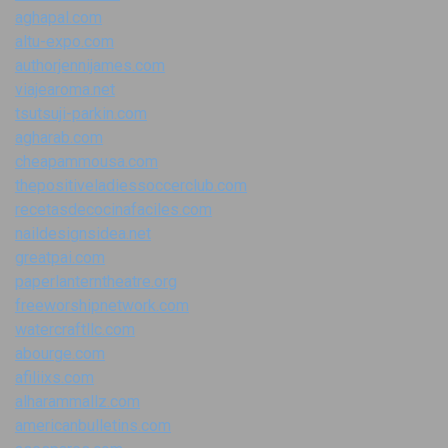
aghapal.com
altu-expo.com
authorjennijames.com
viajearoma.net
tsutsuji-parkin.com
agharab.com
cheapammousa.com
thepositiveladiessoccerclub.com
recetasdecocinafaciles.com
naildesignsidea.net
greatpai.com
paperlanterntheatre.org
freeworshipnetwork.com
watercraftllc.com
abourge.com
afiliixs.com
alharammallz.com
americanbulletins.com