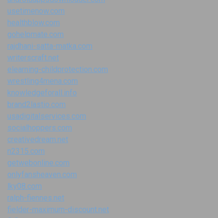
usetimenow.com
healthblow.com
gohelpmate.com
rajdhani-satta-matka.com
writerscraft.net
elearning-childprotection.com
wrestling4mena.com
knowledgeforall.info
brand2lastio.com
usadigitalservices.com
socialhoppers.com
creativedream.net
n2315.com
getwebonline.com
onlyfansheaven.com
lky08.com
ralph-fiennes.net
fielder-maximum-discount.net