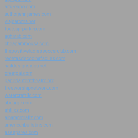
altu-expo.com
authorjennijames.com
viajearoma.net
tsutsuji-parkin.com
agharab.com
cheapammousa.com
thepositiveladiessoccerclub.com
recetasdecocinafaciles.com
naildesignsidea.net
greatpai.com
paperlanterntheatre.org
freeworshipnetwork.com
watercraftllc.com
abourge.com
afiliixs.com
alharammallz.com
americanbulletins.com
asespares.com