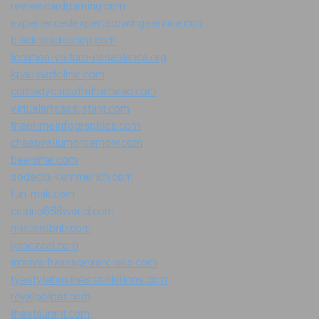
reviewcardgaming.com
experiencedexpertstowingservice.com
blackheadsshop.com
location-voiture-casablanca.org
kpaulbartelme.com
comedyclubofhiltonhead.com
virtualartsassistant.com
theprimeinfographics.com
cheapvaliumordernow.com
beenime.com
sodecia-kemmerich.com
fun-mak.com
casino888world.com
misterdbnb.com
jkmezcal.com
intervaltrainingexercises.com
tyestylebusinesssolutions.com
royalpoipet.com
thestaurant.com