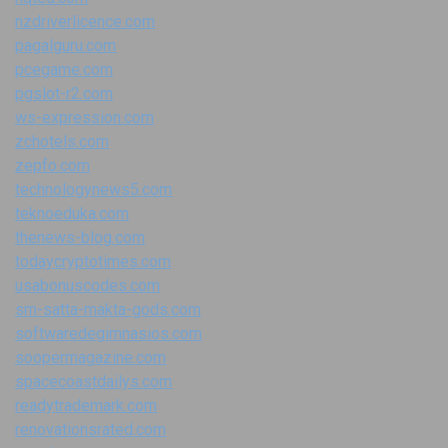
nzdriverlicence.com
pagalguru.com
pcegame.com
pgslot-r2.com
ws-expression.com
zchotels.com
zepfo.com
technologynews5.com
teknoeduka.com
thenews-blog.com
todaycryptotimes.com
usabonuscodes.com
sm-satta-makta-gods.com
softwaredegimnasios.com
soopermagazine.com
spacecoastdailys.com
readytrademark.com
renovationsrated.com