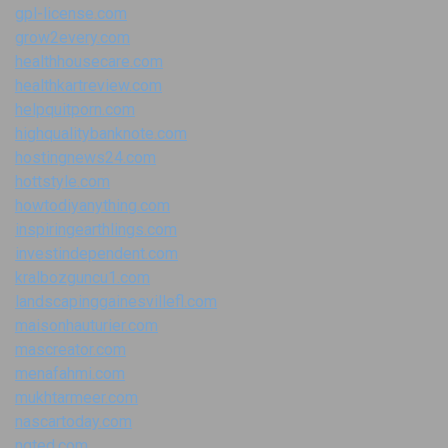
gpl-license.com
grow2every.com
healthhousecare.com
healthkartreview.com
helpquitporn.com
highqualitybanknote.com
hostingnews24.com
hottstyle.com
howtodiyanything.com
inspiringearthlings.com
investindependent.com
kralbozguncu1.com
landscapinggainesvillefl.com
maisonhauturier.com
mascreator.com
menafahmi.com
mukhtarmeer.com
nascartoday.com
nqted.com