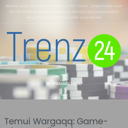
Skip
Mainkan poker online bersama teman di PKV Games, tempat terbaik untuk
to
bermain bersama. Nikmati pengalaman bermain yang menyenangkan
content
dengan berbagai permainan poker yang menarik.
PRIMARY MENU
Temui Wargaqq: Game-