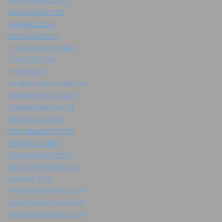
bestjokes4u.com
lustgurgaon.com
geniejaar.com
bobbyslot.com
11placemoulin.com
mintz360.com
mohob.net
weightlossprodigy.com
smarttechyinfo.com
digitalnotebook.org
maxualguru.com
bongdasuncity.com
slot-pachi.com
freespinsslot.com
paradisefurballs.com
aveuere.info
cannabinoidtimes.com
greenproductsgui.com
healthconcerning.com