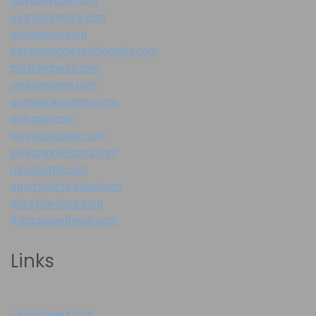
luckpeakplay.com
usamicronews.com
grofashion.com
pokemongoevolutioncalc.com
phishingbase.com
racegamings.com
primejackpotstay.com
pokugaa.com
playvaultgame.com
playgrandresorts.com
romsportal.com
sportsdocfestival.com
shestylestore.com
thingsiwontfinish.com
Links
usafullnewz.com