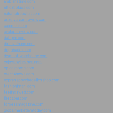
arabianstime.com
atticabblues.com
autometropolist.com
beautycreamreview.com
coinmoh.com
cyclopsreview.com
dattgen.com
didoivatnang.com
dogsbarks.com
dwmsoftwarehouse.com
enjoytroyjackson.com
epicaimbots.com
etech4news.com
expresspsychedelicsshop.com
fashionistani.com
feelingswed.com
firecabal.com
forbessmagazine.com
globalmarketlivetoday.com