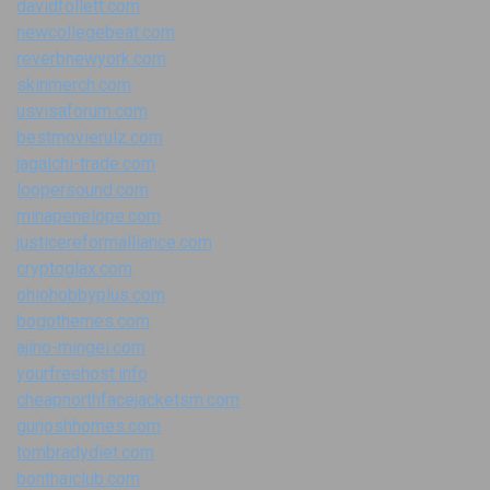
davidfollett.com
newcollegebeat.com
reverbnewyork.com
skinmerch.com
usvisaforum.com
bestmovierulz.com
jagalchi-trade.com
loopersound.com
minapenelope.com
justicereformalliance.com
cryptoglax.com
ohiohobbyplus.com
bogothemes.com
ajino-mingei.com
yourfreehost.info
cheapnorthfacejacketsm.com
gurjoshhomes.com
tombradydiet.com
bonthaiclub.com