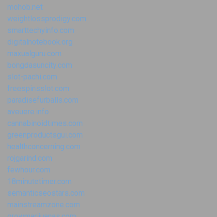
mohob.net
weightlossprodigy.com
smarttechyinfo.com
digitalnotebook.org
maxualguru.com
bongdasuncity.com
slot-pachi.com
freespinsslot.com
paradisefurballs.com
aveuere.info
cannabinoidtimes.com
greenproductsgui.com
healthconcerning.com
rojgarind.com
fewhour.com
18minutetimer.com
semanticseostars.com
mainstreamzone.com
growmarijuanas.com