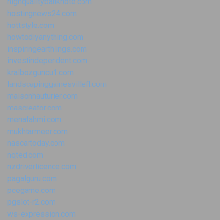
highqualitybanknote.com
hostingnews24.com
hottstyle.com
howtodiyanything.com
inspiringearthlings.com
investindependent.com
kralbozguncu1.com
landscapinggainesvillefl.com
maisonhauturier.com
mascreator.com
menafahmi.com
mukhtarmeer.com
nascartoday.com
nqted.com
nzdriverlicence.com
pagalguru.com
pcegame.com
pgslot-r2.com
ws-expression.com