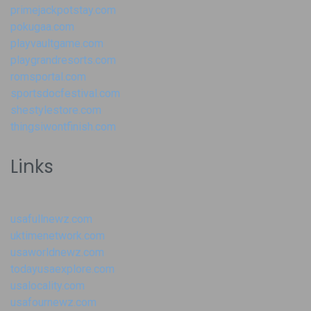
primejackpotstay.com
pokugaa.com
playvaultgame.com
playgrandresorts.com
romsportal.com
sportsdocfestival.com
shestylestore.com
thingsiwontfinish.com
Links
usafullnewz.com
uktimenetwork.com
usaworldnewz.com
todayusaexplore.com
usalocality.com
usafournewz.com