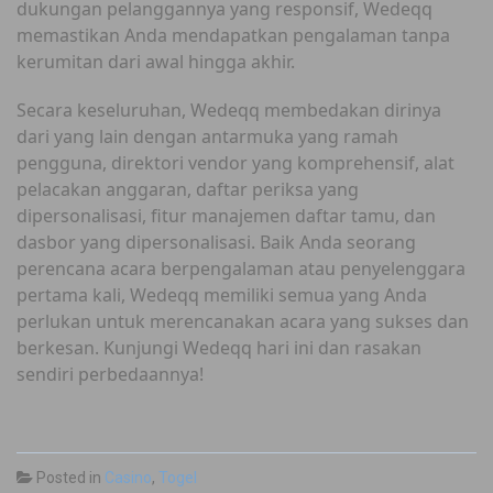
dukungan pelanggannya yang responsif, Wedeqq
memastikan Anda mendapatkan pengalaman tanpa
kerumitan dari awal hingga akhir.
Secara keseluruhan, Wedeqq membedakan dirinya
dari yang lain dengan antarmuka yang ramah
pengguna, direktori vendor yang komprehensif, alat
pelacakan anggaran, daftar periksa yang
dipersonalisasi, fitur manajemen daftar tamu, dan
dasbor yang dipersonalisasi. Baik Anda seorang
perencana acara berpengalaman atau penyelenggara
pertama kali, Wedeqq memiliki semua yang Anda
perlukan untuk merencanakan acara yang sukses dan
berkesan. Kunjungi Wedeqq hari ini dan rasakan
sendiri perbedaannya!
Posted in
Casino
,
Togel