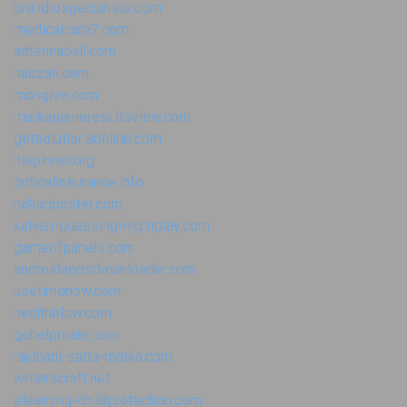
brandiospecialists.com
medicalcare7.com
adtennaball.com
nabzah.com
mongive.com
matkagameresultsview.com
getsolutionsonline.com
hispinner.org
criticalinsurance.info
nokariposter.com
kalyan-guessing-nightplay.com
gameofpanels.com
androidappsdownloader.com
usetimenow.com
healthblow.com
gohelpmate.com
rajdhani-satta-matka.com
writerscraft.net
elearning-childprotection.com