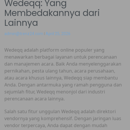
Wedeqq: Yang
Membedakannya dari
Lainnya
admin@trenz24.com
April 25, 2026
Wedeqq adalah platform online populer yang
menawarkan berbagai layanan untuk perencanaan
dan manajemen acara. Baik Anda menyelenggarakan
pernikahan, pesta ulang tahun, acara perusahaan,
atau acara khusus lainnya, Wedeqq siap membantu
Anda. Dengan antarmuka yang ramah pengguna dan
sejumlah fitur, Wedeqq menonjol dari industri
perencanaan acara lainnya.
Salah satu fitur unggulan Wedeqq adalah direktori
vendornya yang komprehensif. Dengan jaringan luas
vendor terpercaya, Anda dapat dengan mudah