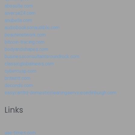
abosulte.com
aiverse24.com
anubella.com
audiobooksonaudible.com
beautenetwork.com
bitcoin-tracing.com
bodyandshapes.com
businessconsultantsroundrock.com
classicglobalnews.com
cybercusp.com
britaintt.com
deconds.com
easycartltd-domesticcleaningservicesedinburgh.com
Links
uae-times.com