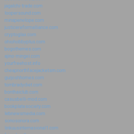
jagalchi-trade.com
loopersound.com
minapenelope.com
justicereformalliance.com
cryptoglax.com
ohiohobbyplus.com
bogothemes.com
ajino-mingei.com
yourfreehost.info
cheapnorthfacejacketsm.com
gurjoshhomes.com
tombradydiet.com
bonthaiclub.com
casusbelli-mod.com
bookplatesociety.com
lebnewsmedia.com
sonosonora.com
linkuusinternasional1.com