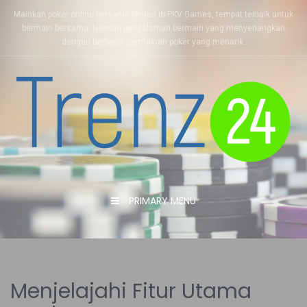
Skip
Mainkan poker online bersama teman di PKV Games, tempat terbaik untuk
to
bermain bersama. Nikmati pengalaman bermain yang menyenangkan
content
dengan berbagai permainan poker yang menarik.
PRIMARY MENU
Menjelajahi Fitur Utama