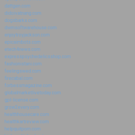
dattgen.com
didoivatnang.com
dogsbarks.com
dwmsoftwarehouse.com
enjoytroyjackson.com
epicaimbots.com
etech4news.com
expresspsychedelicsshop.com
fashionistani.com
feelingswed.com
firecabal.com
forbessmagazine.com
globalmarketlivetoday.com
gpl-license.com
grow2every.com
healthhousecare.com
healthkartreview.com
helpquitporn.com