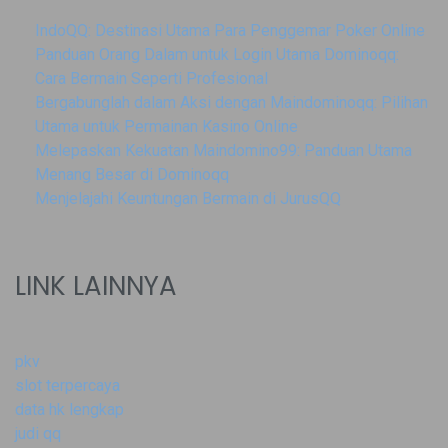
IndoQQ: Destinasi Utama Para Penggemar Poker Online
Panduan Orang Dalam untuk Login Utama Dominoqq:
Cara Bermain Seperti Profesional
Bergabunglah dalam Aksi dengan Maindominoqq: Pilihan
Utama untuk Permainan Kasino Online
Melepaskan Kekuatan Maindomino99: Panduan Utama
Menang Besar di Dominoqq
Menjelajahi Keuntungan Bermain di JurusQQ
LINK LAINNYA
pkv
slot terpercaya
data hk lengkap
judi qq