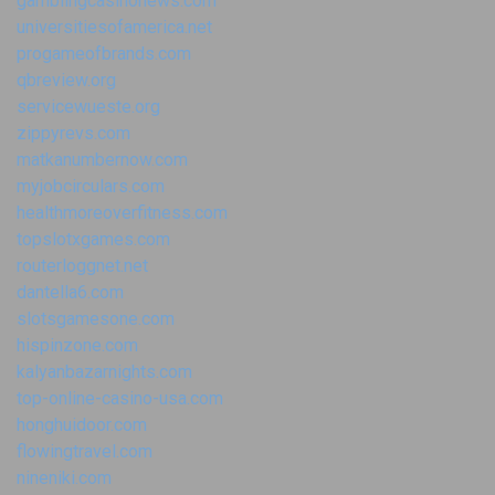
gamblingcasinonews.com
universitiesofamerica.net
progameofbrands.com
qbreview.org
servicewueste.org
zippyrevs.com
matkanumbernow.com
myjobcirculars.com
healthmoreoverfitness.com
topslotxgames.com
routerloggnet.net
dantella6.com
slotsgamesone.com
hispinzone.com
kalyanbazarnights.com
top-online-casino-usa.com
honghuidoor.com
flowingtravel.com
nineniki.com