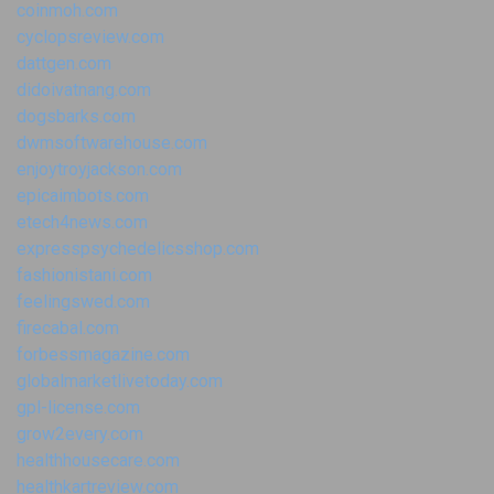
coinmoh.com
cyclopsreview.com
dattgen.com
didoivatnang.com
dogsbarks.com
dwmsoftwarehouse.com
enjoytroyjackson.com
epicaimbots.com
etech4news.com
expresspsychedelicsshop.com
fashionistani.com
feelingswed.com
firecabal.com
forbessmagazine.com
globalmarketlivetoday.com
gpl-license.com
grow2every.com
healthhousecare.com
healthkartreview.com