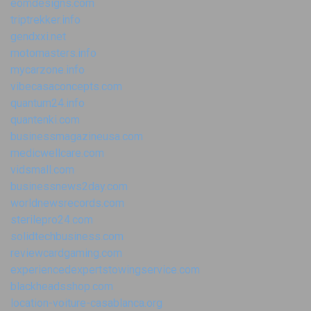
eomdesigns.com
triptrekker.info
gendxxi.net
motomasters.info
mycarzone.info
vibecasaconcepts.com
quantum24.info
quantenki.com
businessmagazineusa.com
medicwellcare.com
vidsmall.com
businessnews2day.com
worldnewsrecords.com
sterilepro24.com
solidtechbusiness.com
reviewcardgaming.com
experiencedexpertstowingservice.com
blackheadsshop.com
location-voiture-casablanca.org