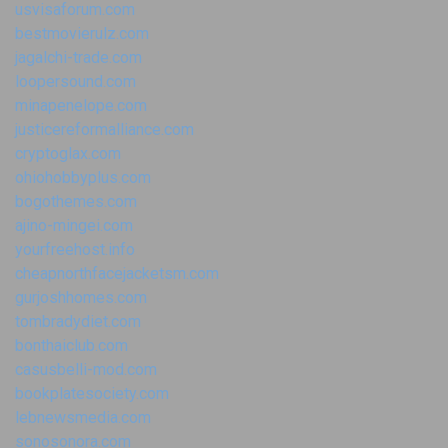
usvisaforum.com
bestmovierulz.com
jagalchi-trade.com
loopersound.com
minapenelope.com
justicereformalliance.com
cryptoglax.com
ohiohobbyplus.com
bogothemes.com
ajino-mingei.com
yourfreehost.info
cheapnorthfacejacketsm.com
gurjoshhomes.com
tombradydiet.com
bonthaiclub.com
casusbelli-mod.com
bookplatesociety.com
lebnewsmedia.com
sonosonora.com