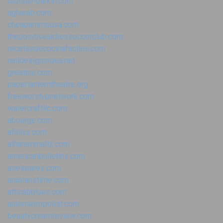
tsutsuji-parkin.com
agharab.com
cheapammousa.com
thepositiveladiessoccerclub.com
recetasdecocinafaciles.com
naildesignsidea.net
greatpai.com
paperlanterntheatre.org
freeworshipnetwork.com
watercraftllc.com
abourge.com
afiliixs.com
alharammallz.com
americanbulletins.com
asespares.com
arabianstime.com
atticabblues.com
autometropolist.com
beautycreamreview.com