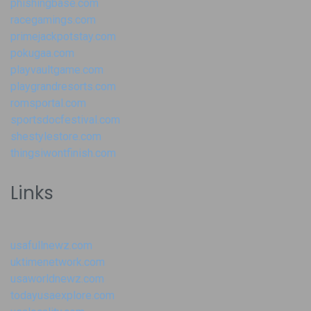
phishingbase.com
racegamings.com
primejackpotstay.com
pokugaa.com
playvaultgame.com
playgrandresorts.com
romsportal.com
sportsdocfestival.com
shestylestore.com
thingsiwontfinish.com
Links
usafullnewz.com
uktimenetwork.com
usaworldnewz.com
todayusaexplore.com