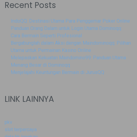
Recent Posts
IndoQQ: Destinasi Utama Para Penggemar Poker Online
Panduan Orang Dalam untuk Login Utama Dominoqq:
Cara Bermain Seperti Profesional
Bergabunglah dalam Aksi dengan Maindominoqq: Pilihan
Utama untuk Permainan Kasino Online
Melepaskan Kekuatan Maindomino99: Panduan Utama
Menang Besar di Dominoqq
Menjelajahi Keuntungan Bermain di JurusQQ
LINK LAINNYA
pkv
slot terpercaya
data hk lengkap