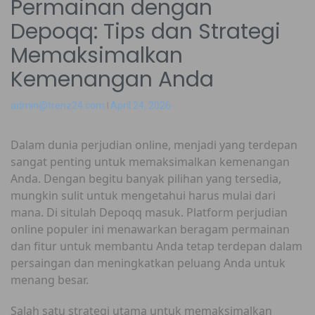
Permainan dengan
Depoqq: Tips dan Strategi
Memaksimalkan
Kemenangan Anda
admin@trenz24.com
April 24, 2026
Dalam dunia perjudian online, menjadi yang terdepan
sangat penting untuk memaksimalkan kemenangan
Anda. Dengan begitu banyak pilihan yang tersedia,
mungkin sulit untuk mengetahui harus mulai dari
mana. Di situlah Depoqq masuk. Platform perjudian
online populer ini menawarkan beragam permainan
dan fitur untuk membantu Anda tetap terdepan dalam
persaingan dan meningkatkan peluang Anda untuk
menang besar.
Salah satu strategi utama untuk memaksimalkan