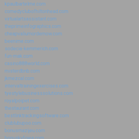
kpaulbartelme.com
comedyclubofhiltonhead.com
virtualartsassistant.com
theprimeinfographics.com
cheapvaliumordernow.com
beenime.com
sodecia-kemmerich.com
fun-mak.com
casino888world.com
misterdbnb.com
jkmezcal.com
intervaltrainingexercises.com
tyestylebusinesssolutions.com
royalpoipet.com
thestaurant.com
bestlinktrackingsoftware.com
clublubupoo.com
bonusmazijeu.com
bonuskyfojea.com