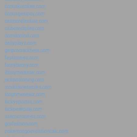
bonuskorokee.com
bonusgexipoy.com
casinorelaxluxe.com
clubetechplay.com
domdombd.com
dailyplayz.com
getprocrackhere.com
fastinnews.com
fannybanny.com
ifinitymarketer.com
jackpotkoning.com
modlinknetworks.com
longtimenewz.com
luckysportss.com
luckpeakplay.com
usamicronews.com
grofashion.com
pokemongoevolutioncalc.com