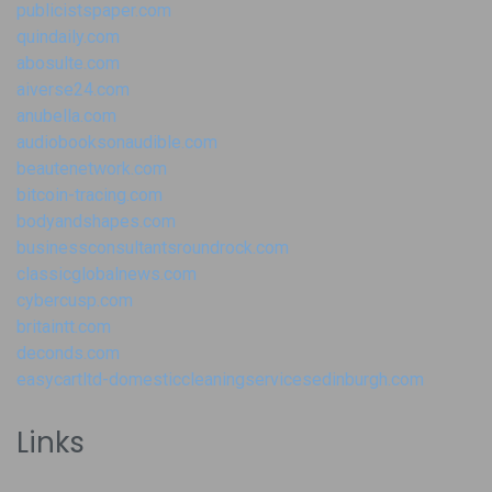
publicistspaper.com
quindaily.com
abosulte.com
aiverse24.com
anubella.com
audiobooksonaudible.com
beautenetwork.com
bitcoin-tracing.com
bodyandshapes.com
businessconsultantsroundrock.com
classicglobalnews.com
cybercusp.com
britaintt.com
deconds.com
easycartltd-domesticcleaningservicesedinburgh.com
Links