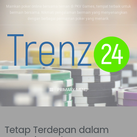
Skip
Mainkan poker online bersama teman di PKV Games, tempat terbaik untuk
to
bermain bersama. Nikmati pengalaman bermain yang menyenangkan
content
dengan berbagai permainan poker yang menarik.
PRIMARY MENU
Tetap Terdepan dalam