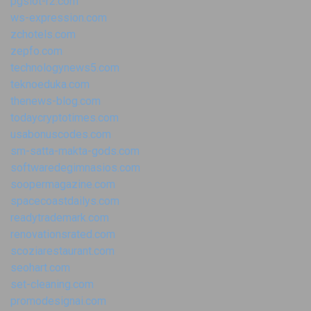
pgslot-r2.com
ws-expression.com
zchotels.com
zepfo.com
technologynews5.com
teknoeduka.com
thenews-blog.com
todaycryptotimes.com
usabonuscodes.com
sm-satta-makta-gods.com
softwaredegimnasios.com
soopermagazine.com
spacecoastdailys.com
readytrademark.com
renovationsrated.com
scoziarestaurant.com
seohart.com
set-cleaning.com
promodesignai.com