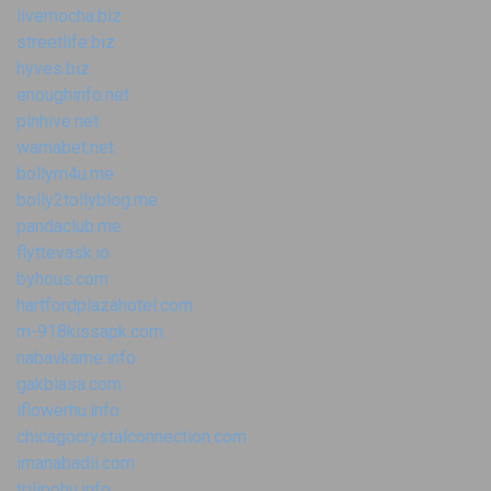
livemocha.biz
streetlife.biz
hyves.biz
enoughinfo.net
pinhive.net
warnabet.net
bollym4u.me
bolly2tollyblog.me
pandaclub.me
flyttevask.io
byhous.com
hartfordplazahotel.com
m-918kissapk.com
nabavkame.info
gakbiasa.com
iflowerhu.info
chicagocrystalconnection.com
imanabadii.com
trilipohu.info