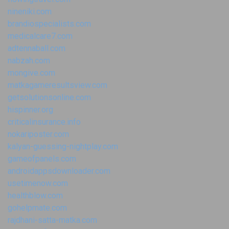
nineniki.com
brandiospecialists.com
medicalcare7.com
adtennaball.com
nabzah.com
mongive.com
matkagameresultsview.com
getsolutionsonline.com
hispinner.org
criticalinsurance.info
nokariposter.com
kalyan-guessing-nightplay.com
gameofpanels.com
androidappsdownloader.com
usetimenow.com
healthblow.com
gohelpmate.com
rajdhani-satta-matka.com